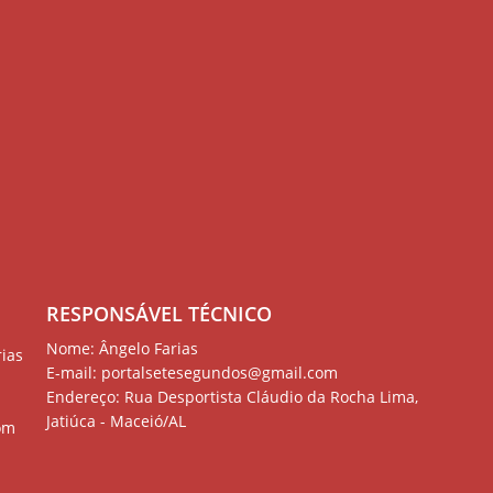
RESPONSÁVEL TÉCNICO
Nome: Ângelo Farias
ias
E-mail:
portalsetesegundos@gmail.com
Endereço: Rua Desportista Cláudio da Rocha Lima,
Jatiúca - Maceió/AL
om