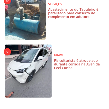
SERVIÇOS
Abastecimento do Tabuleiro é
paralisado para conserto de
rompimento em adutora
GRAVE
Fisiculturista é atropelado
durante corrida na Avenida
Ceci Cunha