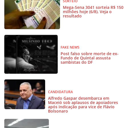
SORTEIO
Mega-Sena 3041 sorteia R$ 150
milhões hoje (6/8). Veja o
resultado
FAKE NEWS
Post falso sobre morte de ex-
Fundo de Quintal assusta
sambistas do DF
CANDIDATURA
Alfredo Gaspar desembarca em
Maceió sob aplausos de apoiadores
após indicação para vice de Flávio
Bolsonaro