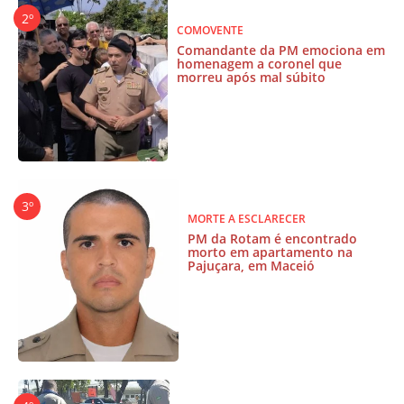
COMOVENTE
Comandante da PM emociona em
homenagem a coronel que
morreu após mal súbito
MORTE A ESCLARECER
PM da Rotam é encontrado
morto em apartamento na
Pajuçara, em Maceió