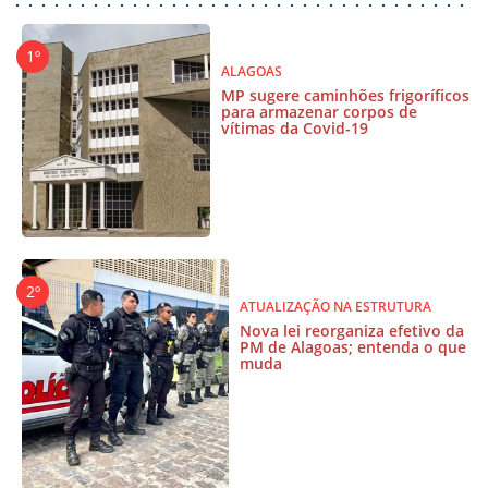
ALAGOAS
MP sugere caminhões frigoríficos
para armazenar corpos de
vítimas da Covid-19
ATUALIZAÇÃO NA ESTRUTURA
Nova lei reorganiza efetivo da
PM de Alagoas; entenda o que
muda