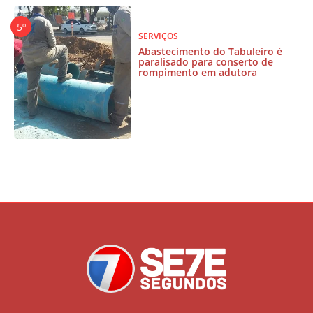
SERVIÇOS
Abastecimento do Tabuleiro é
paralisado para conserto de
rompimento em adutora