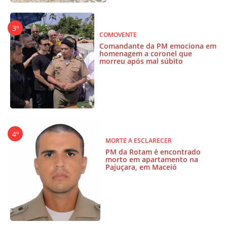
COMOVENTE
Comandante da PM emociona em
homenagem a coronel que
morreu após mal súbito
MORTE A ESCLARECER
PM da Rotam é encontrado
morto em apartamento na
Pajuçara, em Maceió