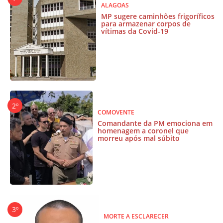
ALAGOAS
MP sugere caminhões frigoríficos
para armazenar corpos de
vítimas da Covid-19
COMOVENTE
Comandante da PM emociona em
homenagem a coronel que
morreu após mal súbito
MORTE A ESCLARECER