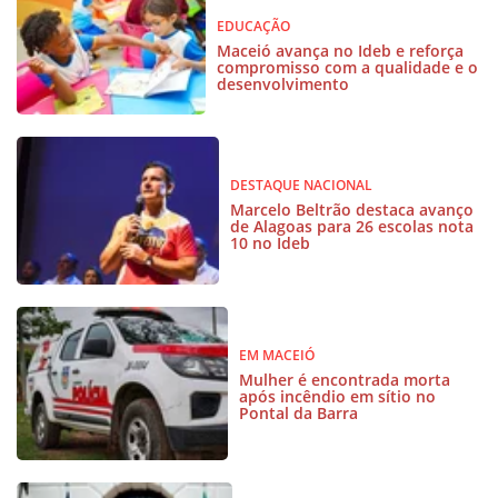
EDUCAÇÃO
Maceió avança no Ideb e reforça
compromisso com a qualidade e o
desenvolvimento
DESTAQUE NACIONAL
Marcelo Beltrão destaca avanço
de Alagoas para 26 escolas nota
10 no Ideb
EM MACEIÓ
Mulher é encontrada morta
após incêndio em sítio no
Pontal da Barra