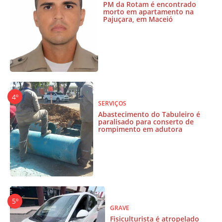
PM da Rotam é encontrado
morto em apartamento na
Pajuçara, em Maceió
SERVIÇOS
Abastecimento do Tabuleiro é
paralisado para conserto de
rompimento em adutora
GRAVE
Fisiculturista é atropelado