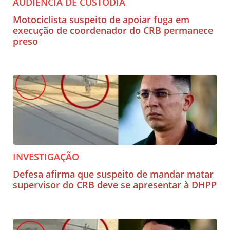
AUDIÊNCIA DE CUSTÓDIA
Motociclista suspeito de apoiar fuga em
execução de coordenador do CRB permanece
preso
INVESTIGAÇÃO
Defesa afirma que suspeito de mandar matar
supervisor do CRB deve se apresentar à DHPP