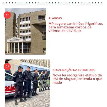
ALAGOAS
MP sugere caminhões frigoríficos
para armazenar corpos de
vítimas da Covid-19
ATUALIZAÇÃO NA ESTRUTURA
Nova lei reorganiza efetivo da
PM de Alagoas; entenda o que
muda