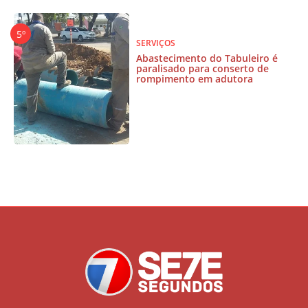
SERVIÇOS
Abastecimento do Tabuleiro é
paralisado para conserto de
rompimento em adutora