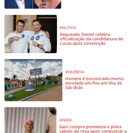
POLÍTICA
Deputado Daniel celebra
oficialização da candidatura de
Lucas após convenção
VIOLÊNCIA
Homem é encontrado morto
enrolado em fios em ilha de
São Brás
DÍVIDA
Gavi cumpre promessa e pinta
cabelo de rosa após conquistar a