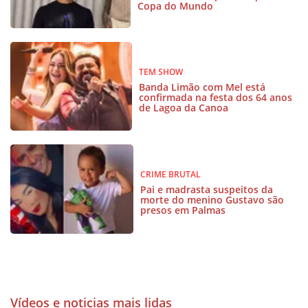
Copa do Mundo
TEM SHOW
Banda Limão com Mel está
confirmada na festa dos 64 anos
de Lagoa da Canoa
CRIME BRUTAL
Pai e madrasta suspeitos da
morte do menino Gustavo são
presos em Palmas
Vídeos e noticias mais lidas