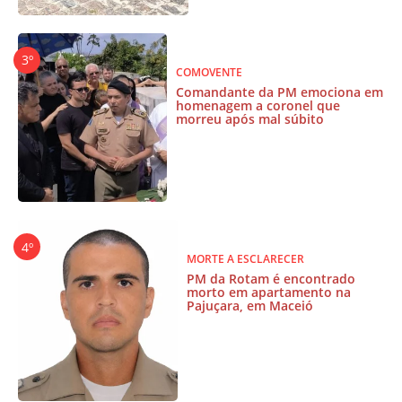
COMOVENTE
Comandante da PM emociona em
homenagem a coronel que
morreu após mal súbito
MORTE A ESCLARECER
PM da Rotam é encontrado
morto em apartamento na
Pajuçara, em Maceió