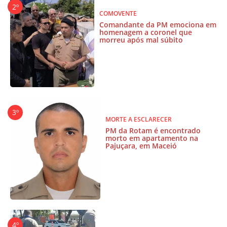
COMOVENTE
Comandante da PM emociona em
homenagem a coronel que
morreu após mal súbito
MORTE A ESCLARECER
PM da Rotam é encontrado
morto em apartamento na
Pajuçara, em Maceió