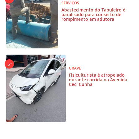
SERVIÇOS
Abastecimento do Tabuleiro é
paralisado para conserto de
rompimento em adutora
GRAVE
Fisiculturista é atropelado
durante corrida na Avenida
Ceci Cunha