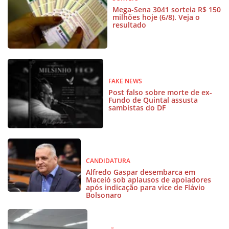
Mega-Sena 3041 sorteia R$ 150
milhões hoje (6/8). Veja o
resultado
FAKE NEWS
Post falso sobre morte de ex-
Fundo de Quintal assusta
sambistas do DF
CANDIDATURA
Alfredo Gaspar desembarca em
Maceió sob aplausos de apoiadores
após indicação para vice de Flávio
Bolsonaro