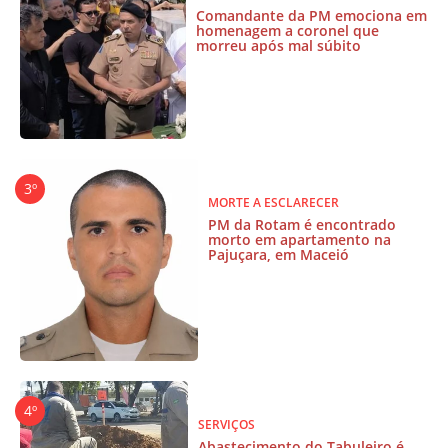
Comandante da PM emociona em
homenagem a coronel que
morreu após mal súbito
MORTE A ESCLARECER
PM da Rotam é encontrado
morto em apartamento na
Pajuçara, em Maceió
SERVIÇOS
Abastecimento do Tabuleiro é