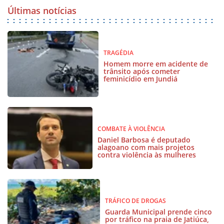
Últimas notícias
TRAGÉDIA
Homem morre em acidente de
trânsito após cometer
feminicídio em Jundiá
COMBATE À VIOLÊNCIA
Daniel Barbosa é deputado
alagoano com mais projetos
contra violência às mulheres
TRÁFICO DE DROGAS
Guarda Municipal prende cinco
por tráfico na praia de Jatiúca,