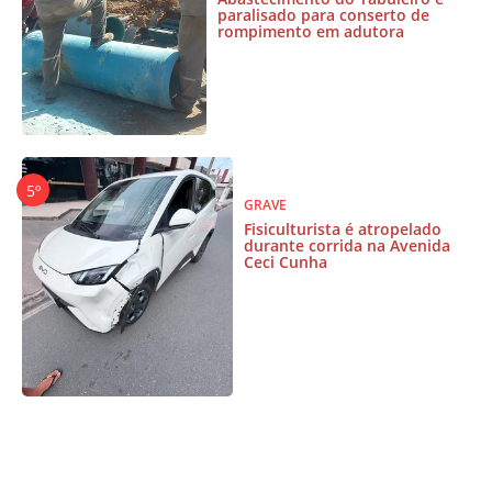
paralisado para conserto de
rompimento em adutora
GRAVE
Fisiculturista é atropelado
durante corrida na Avenida
Ceci Cunha