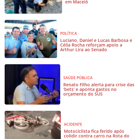
em Maceió
POLÍTICA
Luciano, Daniel e Lucas Barbosa e
Célia Rocha reforçam apoio a
Arthur Lira ao Senado
SAÚDE PÚBLICA
Renato Filho alerta para crise das
‘bets’ e aponta gastos no
orçamento do SUS
ACIDENTE
Motociclista fica ferido após
colidir contra carro na Rota do