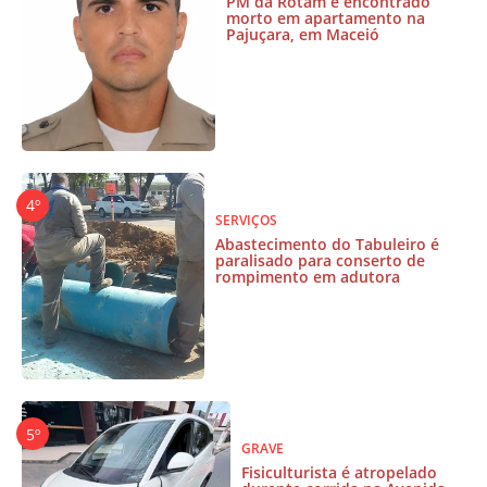
PM da Rotam é encontrado
morto em apartamento na
Pajuçara, em Maceió
SERVIÇOS
Abastecimento do Tabuleiro é
paralisado para conserto de
rompimento em adutora
GRAVE
Fisiculturista é atropelado