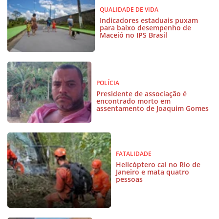
QUALIDADE DE VIDA
Indicadores estaduais puxam
para baixo desempenho de
Maceió no IPS Brasil
POLÍCIA
Presidente de associação é
encontrado morto em
assentamento de Joaquim Gomes
FATALIDADE
Helicóptero cai no Rio de
Janeiro e mata quatro
pessoas