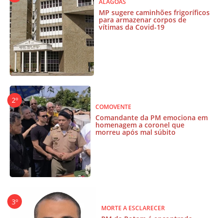
ALAGOAS
MP sugere caminhões frigoríficos
para armazenar corpos de
vítimas da Covid-19
COMOVENTE
Comandante da PM emociona em
homenagem a coronel que
morreu após mal súbito
MORTE A ESCLARECER