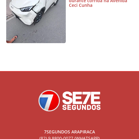
durante corrida na Avenida
Ceci Cunha
7SEGUNDOS ARAPIRACA
(82) 9.8800-0077 (WHATSAPP)