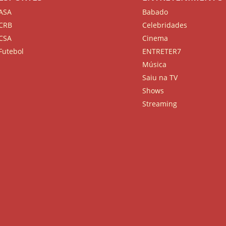
ASA
Babado
CRB
Celebridades
CSA
Cinema
Futebol
ENTRETER7
Música
Saiu na TV
Shows
Streaming