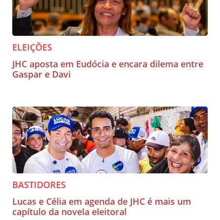
ELEIÇÕES
JHC aposta em Eudócia e encara dilema entre
Gaspar e Davi
BASTIDORES
Lucas e Célia em agenda de JHC é mais um
capítulo da novela eleitoral