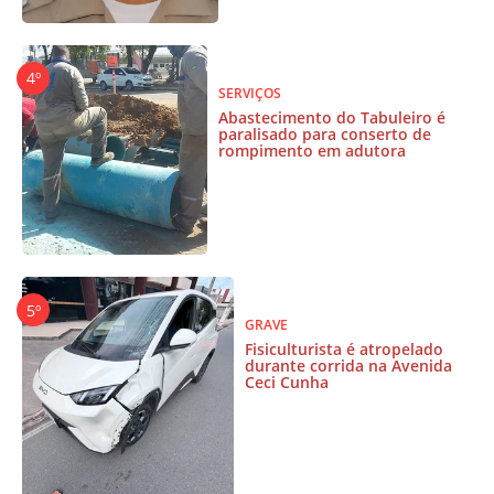
SERVIÇOS
Abastecimento do Tabuleiro é
paralisado para conserto de
rompimento em adutora
GRAVE
Fisiculturista é atropelado
durante corrida na Avenida
Ceci Cunha