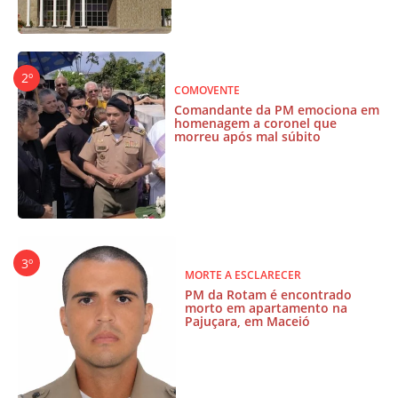
COMOVENTE
Comandante da PM emociona em
homenagem a coronel que
morreu após mal súbito
MORTE A ESCLARECER
PM da Rotam é encontrado
morto em apartamento na
Pajuçara, em Maceió