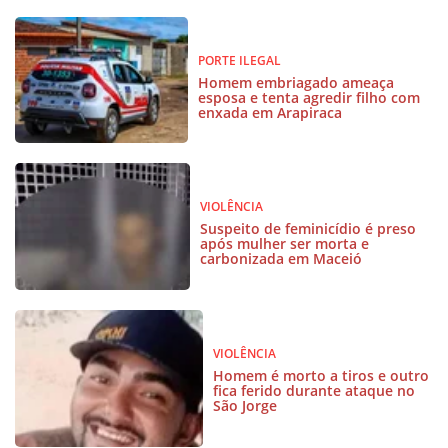
PORTE ILEGAL
Homem embriagado ameaça
esposa e tenta agredir filho com
enxada em Arapiraca
VIOLÊNCIA
Suspeito de feminicídio é preso
após mulher ser morta e
carbonizada em Maceió
VIOLÊNCIA
Homem é morto a tiros e outro
fica ferido durante ataque no
São Jorge