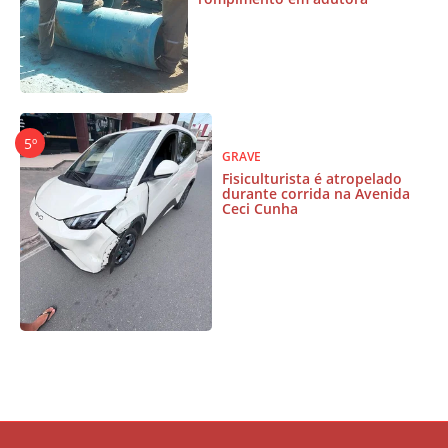
GRAVE
Fisiculturista é atropelado
durante corrida na Avenida
Ceci Cunha