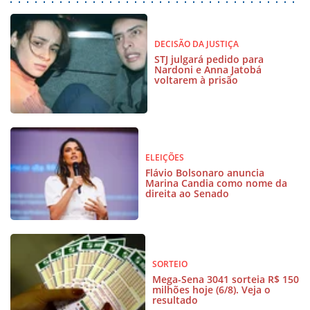
DECISÃO DA JUSTIÇA
STJ julgará pedido para
Nardoni e Anna Jatobá
voltarem à prisão
ELEIÇÕES
Flávio Bolsonaro anuncia
Marina Candia como nome da
direita ao Senado
SORTEIO
Mega-Sena 3041 sorteia R$ 150
milhões hoje (6/8). Veja o
resultado