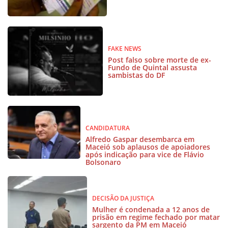
FAKE NEWS
Post falso sobre morte de ex-
Fundo de Quintal assusta
sambistas do DF
CANDIDATURA
Alfredo Gaspar desembarca em
Maceió sob aplausos de apoiadores
após indicação para vice de Flávio
Bolsonaro
DECISÃO DA JUSTIÇA
Mulher é condenada a 12 anos de
prisão em regime fechado por matar
sargento da PM em Maceió