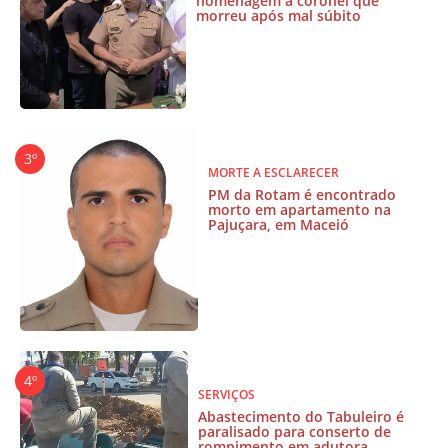
homenagem a coronel que
morreu após mal súbito
MORTE A ESCLARECER
PM da Rotam é encontrado
morto em apartamento na
Pajuçara, em Maceió
SERVIÇOS
Abastecimento do Tabuleiro é
paralisado para conserto de
rompimento em adutora