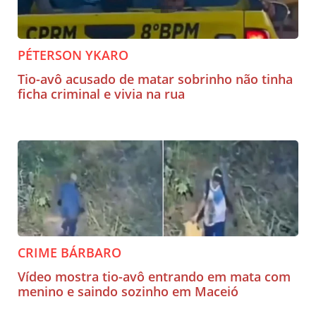
PÉTERSON YKARO
Tio-avô acusado de matar sobrinho não tinha
ficha criminal e vivia na rua
CRIME BÁRBARO
Vídeo mostra tio-avô entrando em mata com
menino e saindo sozinho em Maceió