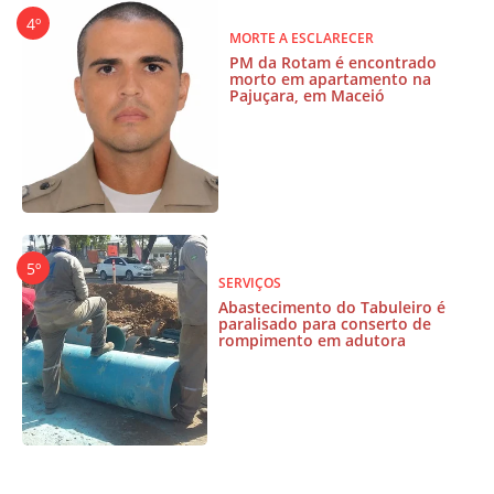
MORTE A ESCLARECER
PM da Rotam é encontrado
morto em apartamento na
Pajuçara, em Maceió
SERVIÇOS
Abastecimento do Tabuleiro é
paralisado para conserto de
rompimento em adutora