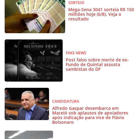
SORTEIO
Mega-Sena 3041 sorteia R$ 150
milhões hoje (6/8). Veja o
resultado
FAKE NEWS
Post falso sobre morte de ex-
Fundo de Quintal assusta
sambistas do DF
CANDIDATURA
Alfredo Gaspar desembarca em
Maceió sob aplausos de apoiadores
após indicação para vice de Flávio
Bolsonaro