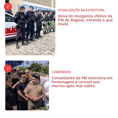
ATUALIZAÇÃO NA ESTRUTURA
Nova lei reorganiza efetivo da
PM de Alagoas; entenda o que
muda
COMOVENTE
Comandante da PM emociona em
homenagem a coronel que
morreu após mal súbito