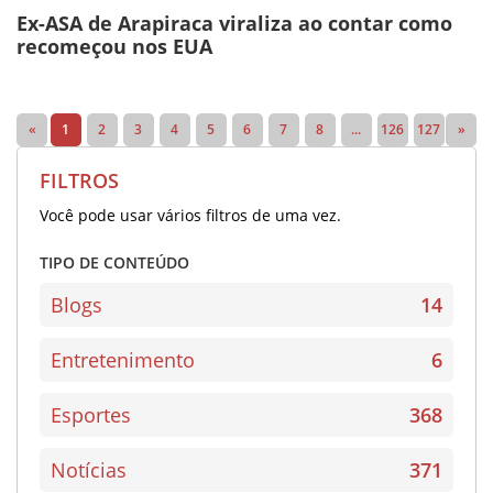
Ex-ASA de Arapiraca viraliza ao contar como
recomeçou nos EUA
«
1
2
3
4
5
6
7
8
...
126
127
»
FILTROS
Você pode usar vários filtros de uma vez.
TIPO DE CONTEÚDO
Blogs
14
Entretenimento
6
Esportes
368
Notícias
371