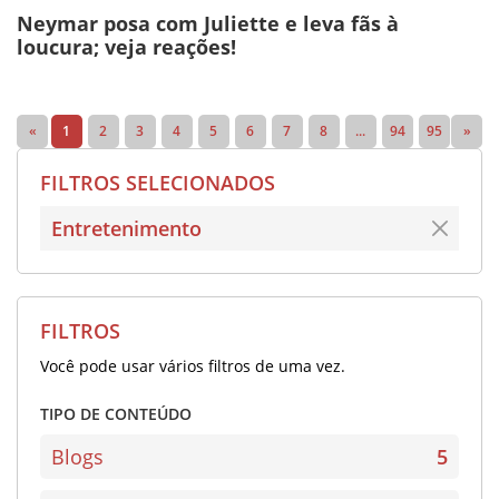
Neymar posa com Juliette e leva fãs à
loucura; veja reações!
«
1
2
3
4
5
6
7
8
...
94
95
»
FILTROS SELECIONADOS
Entretenimento
FILTROS
Você pode usar vários filtros de uma vez.
TIPO DE CONTEÚDO
Blogs
5