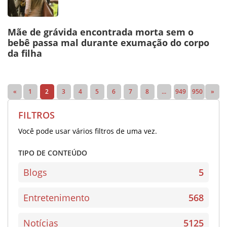
Mãe de grávida encontrada morta sem o
bebê passa mal durante exumação do corpo
da filha
«
1
2
3
4
5
6
7
8
...
949
950
»
FILTROS
Você pode usar vários filtros de uma vez.
TIPO DE CONTEÚDO
Blogs
5
Entretenimento
568
Notícias
5125