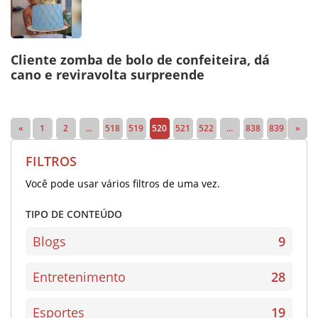
Cliente zomba de bolo de confeiteira, dá
cano e reviravolta surpreende
«
1
2
...
518
519
520
521
522
...
838
839
»
FILTROS
Você pode usar vários filtros de uma vez.
TIPO DE CONTEÚDO
Blogs
9
Entretenimento
28
Esportes
19