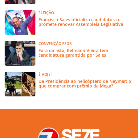
ELEIÇÃO
Francisco Sales oficializa candidatura e
promete renovar Assembleia Legislativa
CONVENÇÃO PSDB
Fora da lista, Kelmann Vieira tem
candidatura garantida por Sales
É HOJE!
Da Presidência ao helicóptero de Neymar: o
que comprar com prêmio da Mega?