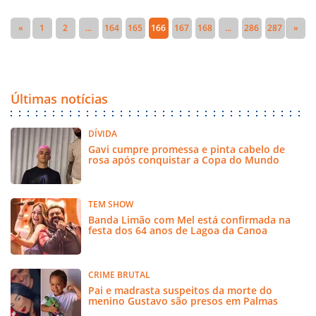
«
1
2
...
164
165
166
167
168
...
286
287
»
Últimas notícias
DÍVIDA
Gavi cumpre promessa e pinta cabelo de
rosa após conquistar a Copa do Mundo
TEM SHOW
Banda Limão com Mel está confirmada na
festa dos 64 anos de Lagoa da Canoa
CRIME BRUTAL
Pai e madrasta suspeitos da morte do
menino Gustavo são presos em Palmas