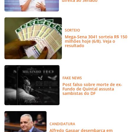
direita ao Senado
SORTEIO
Mega-Sena 3041 sorteia R$ 150
milhões hoje (6/8). Veja o
resultado
FAKE NEWS
Post falso sobre morte de ex-
Fundo de Quintal assusta
sambistas do DF
CANDIDATURA
Alfredo Gaspar desembarca em