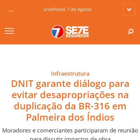
...
undefined, 7 de Agosto
Infraestrutura
DNIT garante diálogo para
evitar desapropriações na
duplicação da BR-316 em
Palmeira dos Índios
Moradores e comerciantes participaram de reunião
para discutir impactos da obra