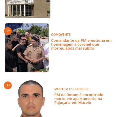
COMOVENTE
Comandante da PM emociona em
homenagem a coronel que
morreu após mal súbito
MORTE A ESCLARECER
PM da Rotam é encontrado
morto em apartamento na
Pajuçara, em Maceió