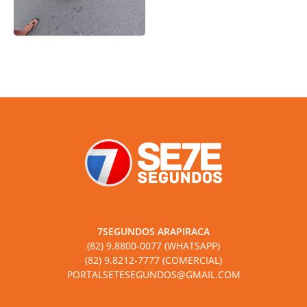
7SEGUNDOS ARAPIRACA
(82) 9.8800-0077 (WHATSAPP)
(82) 9.8212-7777 (COMERCIAL)
PORTALSETESEGUNDOS@GMAIL.COM