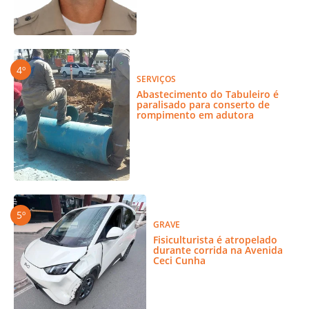
SERVIÇOS
Abastecimento do Tabuleiro é
paralisado para conserto de
rompimento em adutora
GRAVE
Fisiculturista é atropelado
durante corrida na Avenida
Ceci Cunha