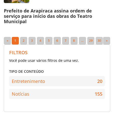
Prefeito de Arapiraca assina ordem de
serviço para início das obras do Teatro
Municipal
«
1
2
3
4
5
6
7
8
...
29
30
»
FILTROS
Você pode usar vários filtros de uma vez.
TIPO DE CONTEÚDO
Entretenimento
20
Notícias
155