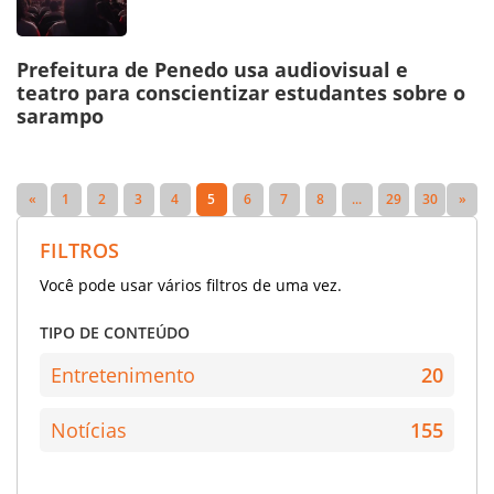
Prefeitura de Penedo usa audiovisual e
teatro para conscientizar estudantes sobre o
sarampo
«
1
2
3
4
5
6
7
8
...
29
30
»
FILTROS
Você pode usar vários filtros de uma vez.
TIPO DE CONTEÚDO
Entretenimento
20
Notícias
155