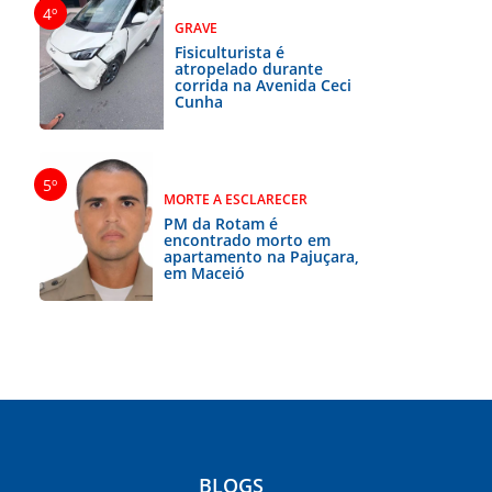
GRAVE
Fisiculturista é
atropelado durante
corrida na Avenida Ceci
Cunha
MORTE A ESCLARECER
PM da Rotam é
encontrado morto em
apartamento na Pajuçara,
em Maceió
BLOGS