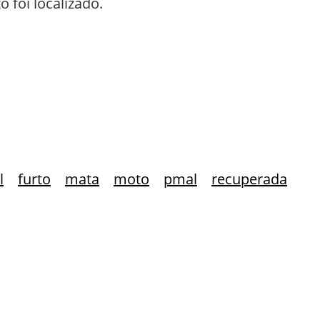
 foi localizado.
l
furto
mata
moto
pmal
recuperada