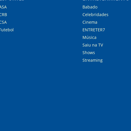
ASA
Babado
CRB
Celebridades
CSA
Cinema
Futebol
ENTRETER7
Música
Saiu na TV
Shows
Streaming