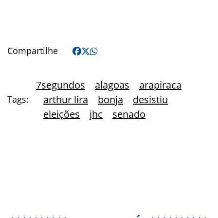
Compartilhe
7segundos
alagoas
arapiraca
arthur lira
bonja
desistiu
Tags:
eleições
jhc
senado