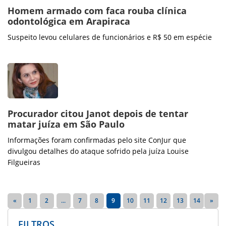
Homem armado com faca rouba clínica
odontológica em Arapiraca
Suspeito levou celulares de funcionários e R$ 50 em espécie
Procurador citou Janot depois de tentar
matar juíza em São Paulo
Informações foram confirmadas pelo site ConJur que
divulgou detalhes do ataque sofrido pela juíza Louise
Filgueiras
«
1
2
...
7
8
9
10
11
12
13
14
»
FILTROS