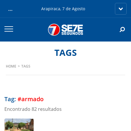
...
Arapiraca, 7 de Agosto
TAGS
HOME
TAGS
Tag:
#armado
Encontrado 82 resultados