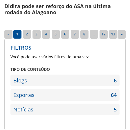
Didira pode ser reforço do ASA na última
rodada do Alagoano
«
1
2
3
4
5
6
7
8
...
12
13
»
FILTROS
Você pode usar vários filtros de uma vez.
TIPO DE CONTEÚDO
Blogs
6
Esportes
64
Notícias
5