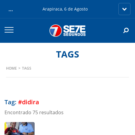
...
Arapiraca, 6 de Agosto
TAGS
HOME
TAGS
Tag:
#didira
Encontrado 75 resultados