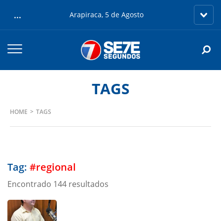
...
Arapiraca, 5 de Agosto
TAGS
HOME
TAGS
Tag:
#regional
Encontrado 144 resultados