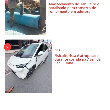
Abastecimento do Tabuleiro é
paralisado para conserto de
rompimento em adutora
GRAVE
Fisiculturista é atropelado
durante corrida na Avenida
Ceci Cunha