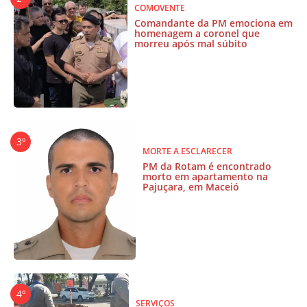
COMOVENTE
Comandante da PM emociona em
homenagem a coronel que
morreu após mal súbito
MORTE A ESCLARECER
PM da Rotam é encontrado
morto em apartamento na
Pajuçara, em Maceió
SERVIÇOS