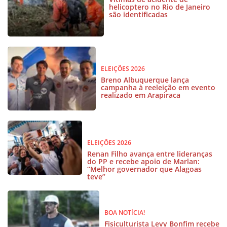
helicoptero no Rio de Janeiro
são identificadas
ELEIÇÕES 2026
Breno Albuquerque lança
campanha à reeleição em evento
realizado em Arapiraca
ELEIÇÕES 2026
Renan Filho avança entre lideranças
do PP e recebe apoio de Marlan:
“Melhor governador que Alagoas
teve”
BOA NOTÍCIA!
Fisiculturista Levy Bonfim recebe