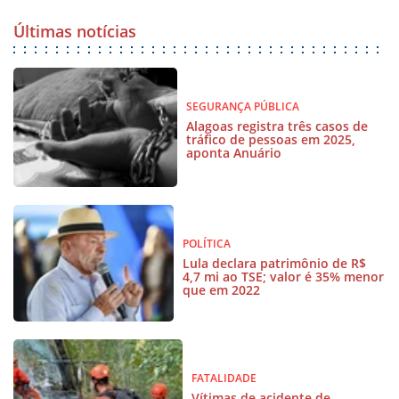
Últimas notícias
SEGURANÇA PÚBLICA
Alagoas registra três casos de
tráfico de pessoas em 2025,
aponta Anuário
POLÍTICA
Lula declara patrimônio de R$
4,7 mi ao TSE; valor é 35% menor
que em 2022
FATALIDADE
Vítimas de acidente de