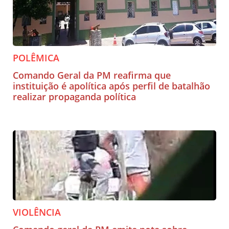
POLÊMICA
Comando Geral da PM reafirma que
instituição é apolítica após perfil de batalhão
realizar propaganda política
VIOLÊNCIA