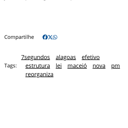
Compartilhe
7segundos
alagoas
efetivo
estrutura
lei
maceió
nova
pm
Tags:
reorganiza